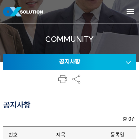
본
문
바
로
COMMUNITY
가
기
공지사항
인쇄
공유
공지사항
총 0건
번호
제목
등록일